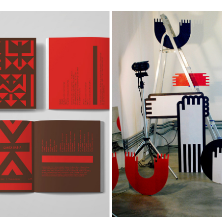
BIZU
OLORUM
Visual Identity | Own 