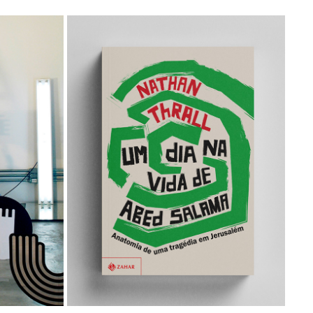
UM DIA NA VIDA DE ABED SALAMA
Nathan Thralll
studio
Capa de livro / Book Cover